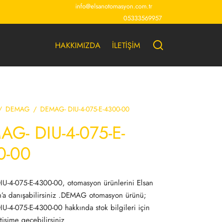
info@elsanotomasyon.com.tr
05333569957
HAKKIMIZDA
İLETİŞİM
/
DEMAG
/
DEMAG- DIU-4-075-E-4300-00
G- DIU-4-075-E-
0-00
U-4-075-E-4300-00, otomasyon ürünlerini Elsan
’a danışabilirsiniz .DEMAG otomasyon ürünü;
-4-075-E-4300-00 hakkında stok bilgileri için
tişime geçebilirsiniz