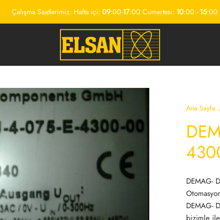
Çalışma Saatlerimiz: Hafta içi:
09
:00-
17
:00 Cumartesi:
10
:00 -
15
:00
Ana Sayfa
DEMA
430
DEMAG- DI
Otomasyon
DEMAG- DIU
bizimle ile