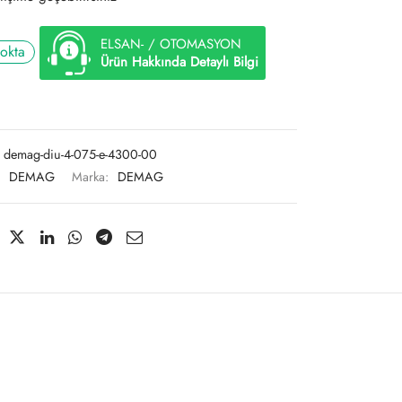
ELSAN- / OTOMASYON
tokta
Ürün Hakkında Detaylı Bilgi
demag-diu-4-075-e-4300-00
:
DEMAG
Marka:
DEMAG