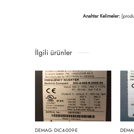
Anahtar Kelimeler:
[produ
İlgili ürünler
DEMAG- DIC4-009-E
DEMAG