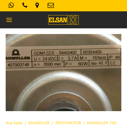
Geri
K- AYDINLATMA METNI
Kullanım Koşulları
 Politikası
Ana Sayfa
/
BAUMÜLLER
/
SERVOMOTOR
/
BAUMÜLLER- TAS