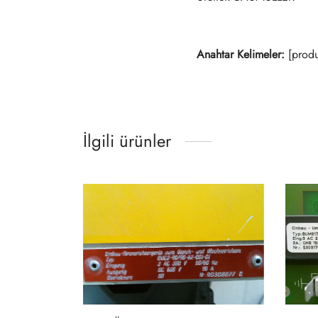
Anahtar Kelimeler:
[produ
İlgili ürünler