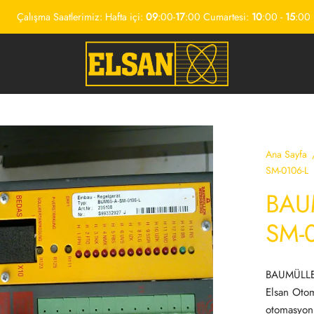
Çalışma Saatlerimiz: Hafta içi:
09
:00-
17
:00 Cumartesi:
10
:00 -
15
:00
Ana Sayfa
SM-0106-L
BAU
SM-
BAUMÜLLER
Elsan Oto
otomasyon