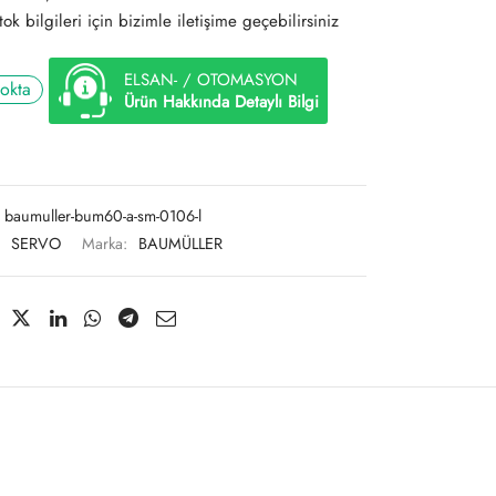
ok bilgileri için bizimle iletişime geçebilirsiniz
ELSAN- / OTOMASYON
tokta
Ürün Hakkında Detaylı Bilgi
baumuller-bum60-a-sm-0106-l
:
SERVO
Marka:
BAUMÜLLER