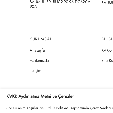
BAUMÜLLER- BUC2-90-96 DC620V
BAUMÜL
90A
KURUMSAL
BILG
Anasayfa
KVKK- 
Hakkımızda
Site Ku
İletişim
KVKK Aydınlatma Metni ve Çerezler
Site Kullanım Koşulları ve Gizlilik Politikası Kapsamında Çerez Ayarları i
Çerez Politikası