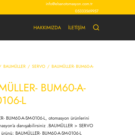
info@elsanotomasyon.com.tr
05333569957
HAKKIMIZDA
İLETİŞİM
/
BAUMÜLLER
/
SERVO
/
BAUMÜLLER- BUM60-A-
MÜLLER- BUM60-A-
0106-L
- BUM60-A-SM-0106-L, otomasyon ürünlerini
masyon’a danışabilirsiniz .BAUMÜLLER > SERVO
 ürünü; BAUMÜLLER- BUM60-A-SM-0106-L