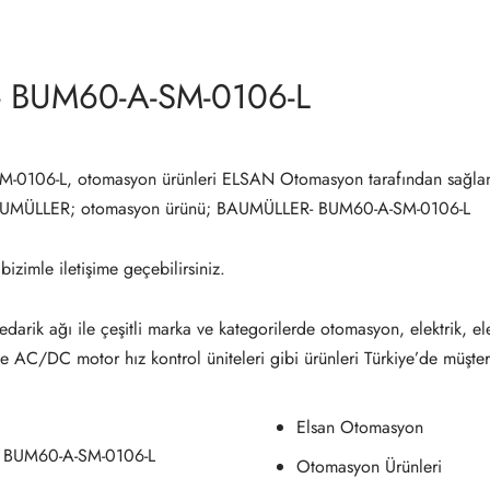
 BUM60-A-SM-0106-L
0106-L, otomasyon ürünleri ELSAN Otomasyon tarafından sağlan
AUMÜLLER; otomasyon ürünü; BAUMÜLLER- BUM60-A-SM-0106-L
 bizimle iletişime geçebilirsiniz.
darik ağı ile çeşitli marka ve kategorilerde otomasyon, elektrik, el
ve AC/DC motor hız kontrol üniteleri gibi ürünleri Türkiye’de müşter
Elsan Otomasyon
 BUM60-A-SM-0106-L
Otomasyon Ürünleri