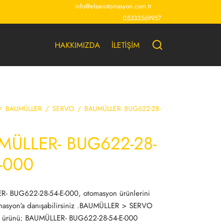
info@elsanotomasyon.com.tr
05333569957
HAKKIMIZDA
İLETİŞİM
/
BAUMÜLLER
/
SERVO
/
BAUMÜLLER- BUG622-28-
MÜLLER- BUG622-28-
-000
- BUG622-28-54-E-000, otomasyon ürünlerini
masyon’a danışabilirsiniz .BAUMÜLLER > SERVO
 ürünü; BAUMÜLLER- BUG622-28-54-E-000