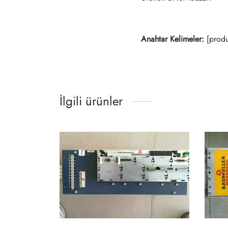
Anahtar Kelimeler:
[produ
İlgili ürünler