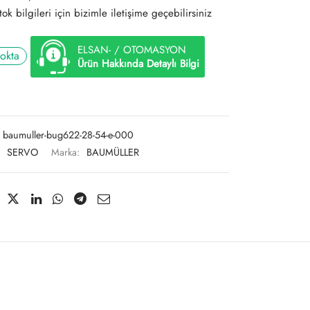
ok bilgileri için bizimle iletişime geçebilirsiniz
ELSAN- / OTOMASYON
tokta
Ürün Hakkında Detaylı Bilgi
baumuller-bug622-28-54-e-000
:
SERVO
Marka:
BAUMÜLLER