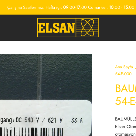
Çalışma Saatlerimiz: Hafta içi:
09
:00-
17
:00 Cumartesi:
10
:00 -
15
:00
Ana Sayfa
54-E-000
BAU
54-E
BAUMÜLLER
Elsan Oto
otomasyon