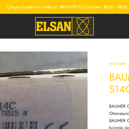
Çalışma Saatlerimiz: Hafta içi:
09
:00-
17
:00 Cumartesi:
10
:00 -
15
:00
Ana Sayfa
BAU
S14
BAUMER OA
Otomasyon
BAUMER OA
bizimle ile