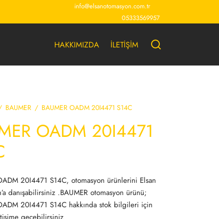
info@elsanotomasyon.com.tr
05333569957
HAKKIMIZDA
İLETİŞİM
/
BAUMER
/
BAUMER OADM 20I4471 S14C
MER OADM 20I4471
C
DM 20I4471 S14C, otomasyon ürünlerini Elsan
’a danışabilirsiniz .BAUMER otomasyon ürünü;
DM 20I4471 S14C hakkında stok bilgileri için
tişime geçebilirsiniz