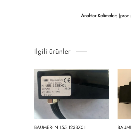
Anahtar Kelimeler:
[produ
İlgili ürünler
BAUMER- N 155 123BX01
BAUME