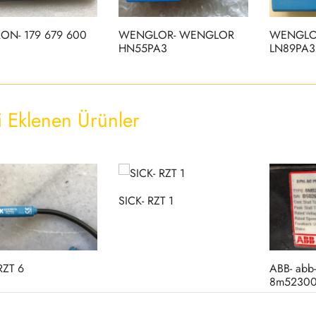
ON- 179 679 600
WENGLOR- WENGLOR
WENGLO
HN55PA3
LN89PA3
i Eklenen Ürünler
SICK- RZT 1
RZT 6
ABB- abb-
8m52300