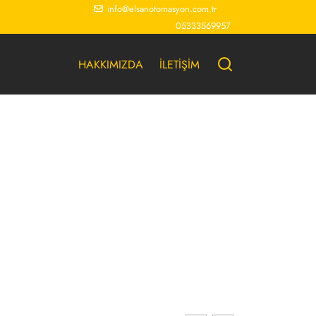
info@elsanotomasyon.com.tr
05333569957
HAKKIMIZDA
İLETİŞİM