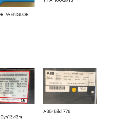
Y1TA 100QXT3
R- WENGLOR
WENGLOR-
Y1TA100QX
ABB- Bild 778
ZINSER-K 8
0yn13vl3m