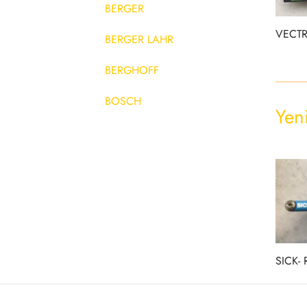
BERGER
VECTR
BERGER LAHR
BERGHOFF
BOSCH
Yen
BOURDON
BOURDON-SEDEME
BRÜCKNER
CAPTİON
CAPTION
LENZE- MCS 09f38-
SICK- 
RSOBO
CAPTRON