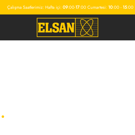
Çalışma Saatlerimiz: Hafta içi:
09
:00-
17
:00 Cumartesi:
10
:00 -
15
:00